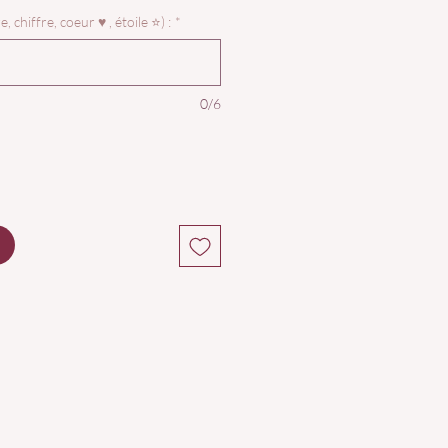
, chiffre, coeur ♥️ , étoile ⭐) :
*
0/6