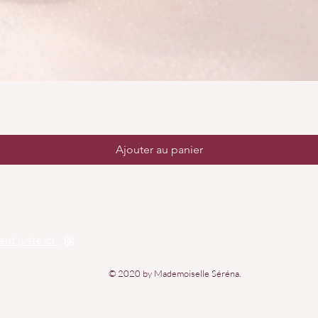
Ajouter au panier
uant
juste ici .
© 2020 by Mademoiselle Séréna.