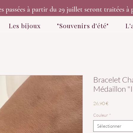
assées à partir du 29 juillet seront traitées à p
Les bijoux
"Souvenirs d'été"
L'
Bracelet Cha
Médaillon "I
Prix
26,90 €
Couleur
*
Sélectionner