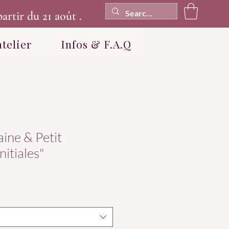
artir du 21 août .
atelier
Infos & F.A.Q
ine & Petit
nitiales"