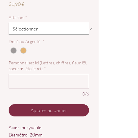
Prix
31,90 €
Attache:
*
Doré ou Argenté:
*
Personnalisez ici (Lettres, chiffres, fleur 🌸,
coeur ♥️ , étoile ⭐) :
*
0/6
Ajouter au panier
Acier inoxydable
Diamètre: 20mm