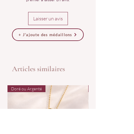
Laisser un avis
+ J'ajoute des médaillons
Articles similaires
Doré ou Argenté
Doré ou Argenté