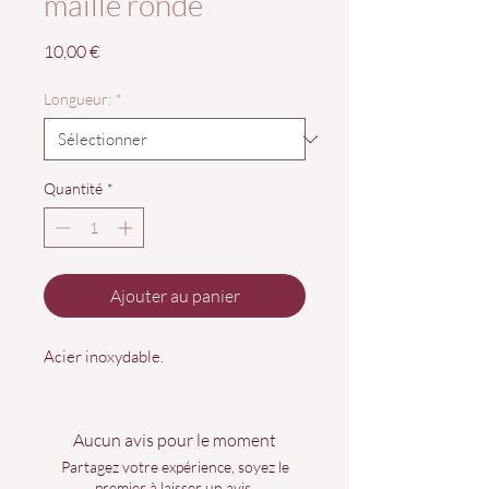
maille ronde
Prix
10,00 €
Longueur:
*
Quantité
*
Ajouter au panier
Acier inoxydable.
Aucun avis pour le moment
Partagez votre expérience, soyez le
premier à laisser un avis.